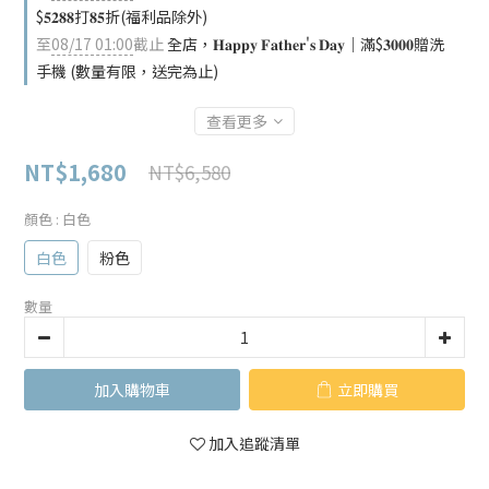
$𝟓𝟐𝟖𝟖打𝟖𝟓折(福利品除外)
至
08/17 01:00
截止
全店，𝐇𝐚𝐩𝐩𝐲 𝐅𝐚𝐭𝐡𝐞𝐫'𝐬 𝐃𝐚𝐲｜滿$𝟑𝟎𝟎𝟎贈洗
手機 (數量有限，送完為止)
查看更多
NT$1,680
NT$6,580
顏色
: 白色
白色
粉色
數量
加入購物車
立即購買
加入追蹤清單