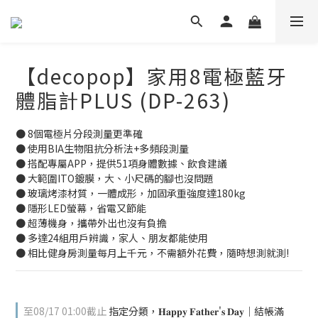
【decopop】家用8電極藍牙
體脂計PLUS (DP-263)
● 8個電極片分段測量更準確
● 使用BIA生物阻抗分析法+多頻段測量
● 搭配專屬APP，提供51項身體數據、飲食建議
● 大範圍ITO鍍膜，大、小尺碼的腳也沒問題
● 玻璃烤漆材質，一體成形，加固承重強度達180kg
● 隱形LED螢幕，省電又節能
● 超薄機身，攜帶外出也沒有負擔
● 多達24組用戶辨識，家人、朋友都能使用
● 相比健身房測量每月上千元，不需額外花費，隨時想測就測!
至
08/17 01:00
截止
指定分類，𝐇𝐚𝐩𝐩𝐲 𝐅𝐚𝐭𝐡𝐞𝐫'𝐬 𝐃𝐚𝐲｜結帳滿