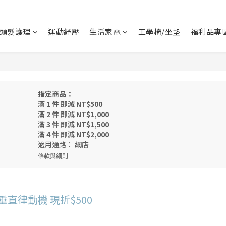
頭髮護理
運動紓壓
生活家電
工學椅/坐墊
福利品專
指定商品：
滿 1 件 即減 NT$500
滿 2 件 即減 NT$1,000
滿 3 件 即減 NT$1,500
滿 4 件 即減 NT$2,000
適用通路：
網店
條款與細則
垂直律動機 現折$500