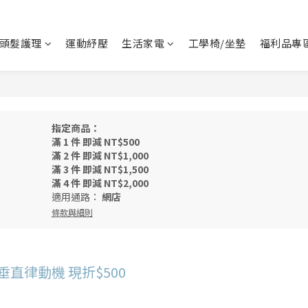
頭髮護理
運動紓壓
生活家電
工學椅/坐墊
福利品專
指定商品：
滿 1 件 即減 NT$500
滿 2 件 即減 NT$1,000
滿 3 件 即減 NT$1,500
滿 4 件 即減 NT$2,000
適用通路：
網店
條款與細則
垂直律動機 現折$500