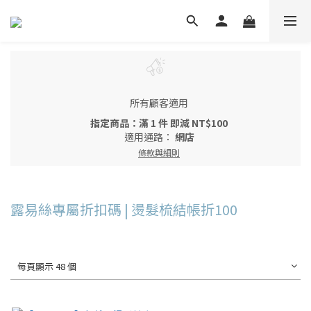
所有顧客適用
指定商品：滿 1 件 即減 NT$100
適用通路：
網店
條款與細則
露易絲專屬折扣碼 | 燙髮梳結帳折100
每頁顯示 48 個