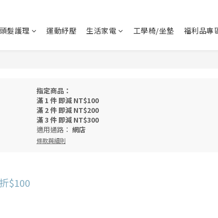
頭髮護理
運動紓壓
生活家電
工學椅/坐墊
福利品專
指定商品：
滿 1 件 即減 NT$100
滿 2 件 即減 NT$200
滿 3 件 即減 NT$300
適用通路：
網店
條款與細則
折$100